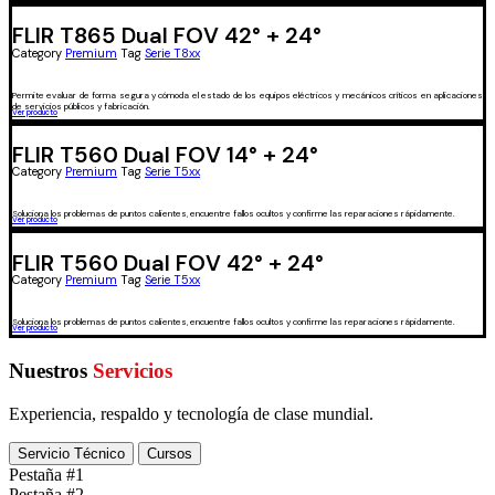
FLIR T865 Dual FOV 42° + 24°
Category
Premium
Tag
Serie T8xx
Permite evaluar de forma segura y cómoda el estado de los equipos eléctricos y mecánicos críticos en aplicaciones
de servicios públicos y fabricación.
Ver producto
FLIR T560 Dual FOV 14° + 24°
Category
Premium
Tag
Serie T5xx
Soluciona los problemas de puntos calientes, encuentre fallos ocultos y confirme las reparaciones rápidamente.
Ver producto
FLIR T560 Dual FOV 42° + 24°
Category
Premium
Tag
Serie T5xx
Soluciona los problemas de puntos calientes, encuentre fallos ocultos y confirme las reparaciones rápidamente.
Ver producto
Nuestros
Servicios
Experiencia, respaldo y tecnología de clase mundial.
Servicio Técnico
Cursos
Pestaña #1
Pestaña #2