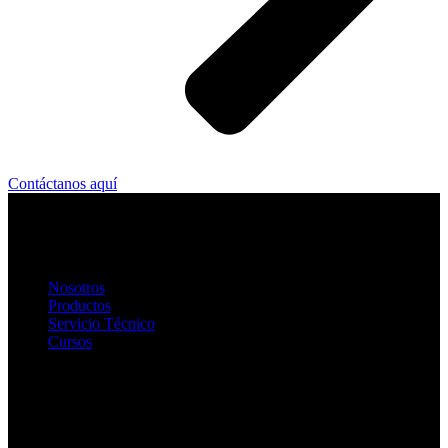
Contáctanos aquí
Suministro de equipos de última generación para el desarrollo del
mantenimiento predictivo en sistemas eléctricos y mecánicos.
Nosotros
Productos
Servicio Técnico
Cursos